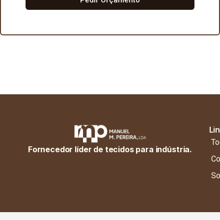
Li
To
Fornecedor líder de tecidos para indústria.
Co
So