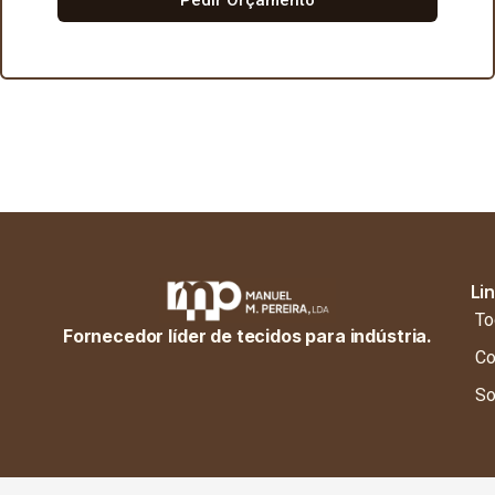
Li
To
Fornecedor líder de tecidos para indústria.
Co
So