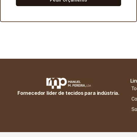
Li
To
Fornecedor líder de tecidos para indústria.
Co
So