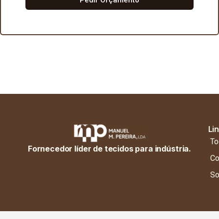
Li
To
Fornecedor líder de tecidos para indústria.
Co
So