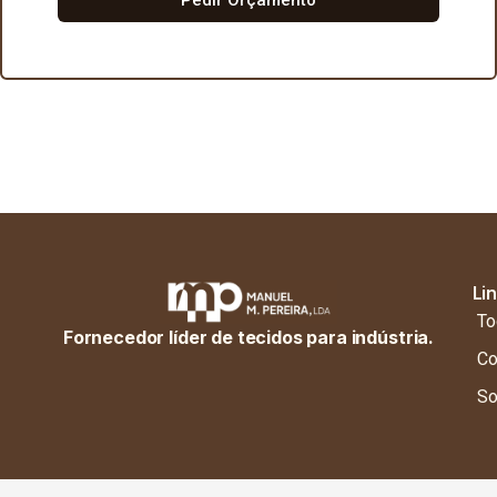
Li
To
Fornecedor líder de tecidos para indústria.
Co
So