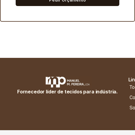
Li
To
Fornecedor líder de tecidos para indústria.
Co
So