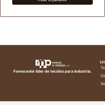
Li
To
Fornecedor líder de tecidos para indústria.
Co
So