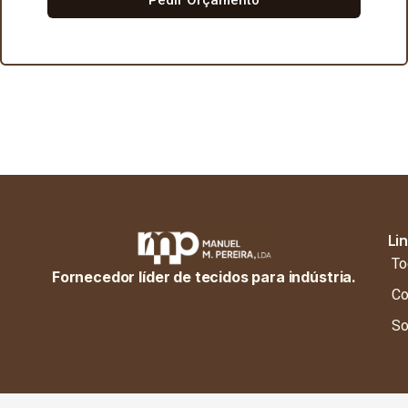
Li
To
Fornecedor líder de tecidos para indústria.
Co
So