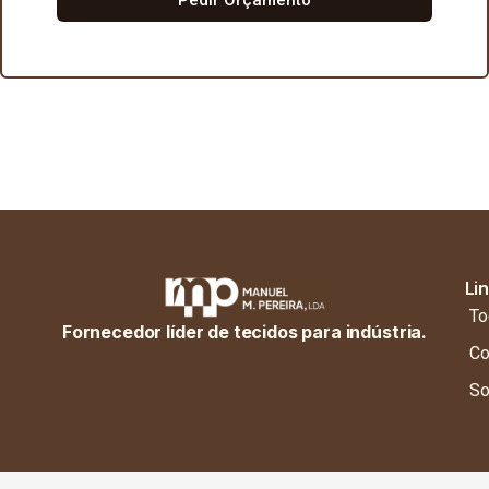
Li
To
Fornecedor líder de tecidos para indústria.
Co
So