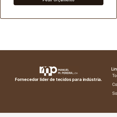
Li
To
Fornecedor líder de tecidos para indústria.
Co
So