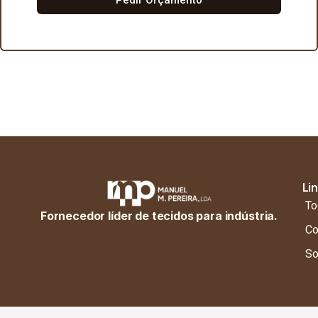
Li
To
Fornecedor líder de tecidos para indústria.
Co
So