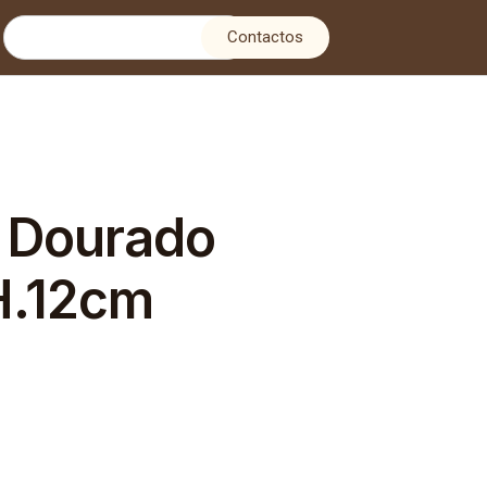
Contactos
Dourado
H.12cm