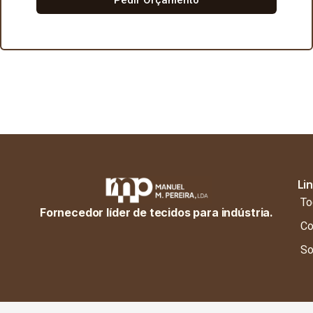
Li
To
Fornecedor líder de tecidos para indústria.
Co
So