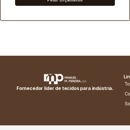
Li
To
Fornecedor líder de tecidos para indústria.
Co
So