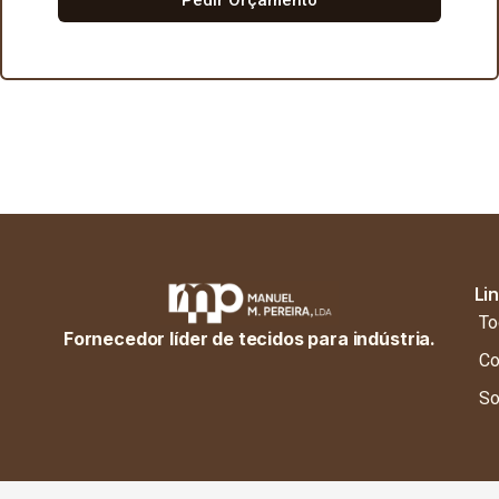
Li
To
Fornecedor líder de tecidos para indústria.
Co
So