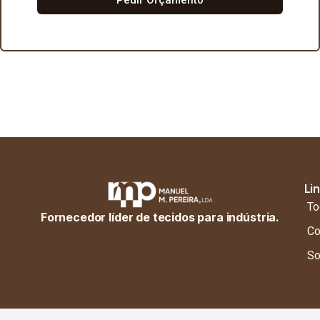
Li
To
Fornecedor líder de tecidos para indústria.
Co
So