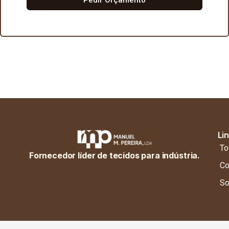
Li
To
Fornecedor líder de tecidos para indústria.
Co
So