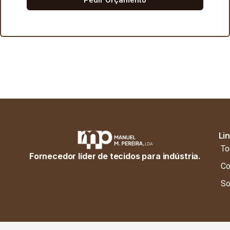
Li
To
Fornecedor líder de tecidos para indústria.
Co
So