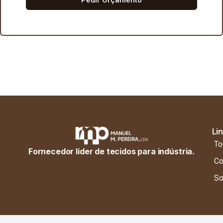
Li
To
Fornecedor líder de tecidos para indústria.
Co
So