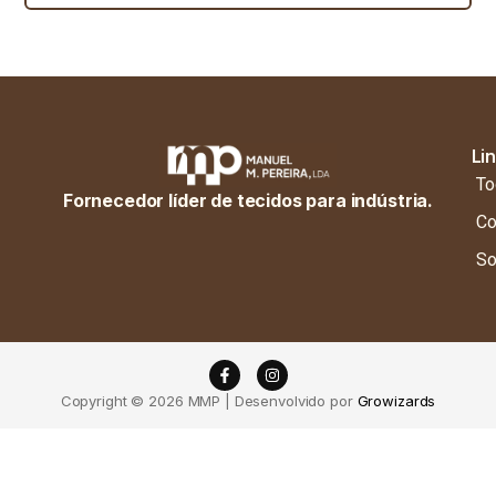
Li
To
Fornecedor líder de tecidos para indústria.
Co
So
Copyright © 2026 MMP | Desenvolvido por
Growizards