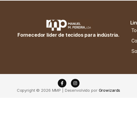
Li
To
Fornecedor líder de tecidos para indústria.
Co
So
Copyright © 2026 MMP | Desenvolvido por
Growizards