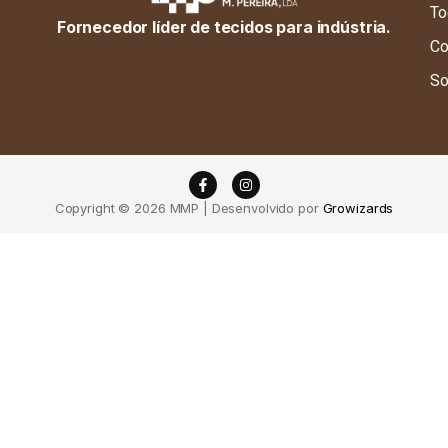
To
Fornecedor líder de tecidos para indústria.
Co
So
Copyright © 2026 MMP | Desenvolvido por
Growizards