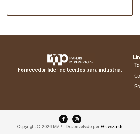
Li
To
Fornecedor líder de tecidos para indústria.
Co
So
Copyright © 2026 MMP | Desenvolvido por
Growizards