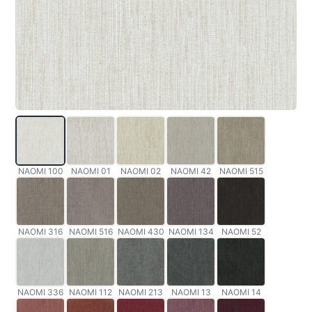
NAOMI 100
NAOMI 01
NAOMI 02
NAOMI 42
NAOMI 515
NAOMI 316
NAOMI 516
NAOMI 430
NAOMI 134
NAOMI 52
NAOMI 336
NAOMI 112
NAOMI 213
NAOMI 13
NAOMI 14