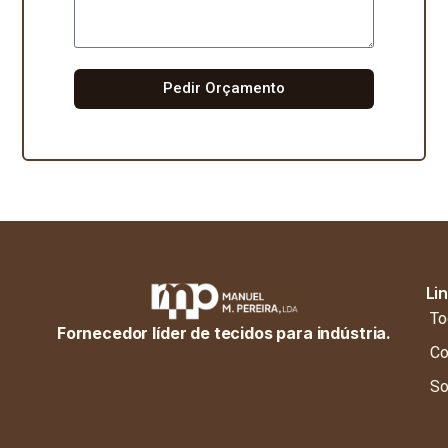
Pedir Orçamento
Li
To
Fornecedor líder de tecidos para indústria.
Co
So