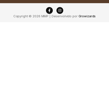
Copyright © 2026 MMP | Desenvolvido por
Growizards