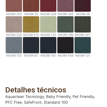
NAOMI 305
NAOMI 55
NAOMI 309
NAOMI 342
NAOMI 28
NAOMI 324
NAOMI 514
NAOMI 133
NAOMI 395
NAOMI 407
NAOMI 153
NAOMI 60
NAOMI 160
NAOMI 448
NAOMI 121
Detalhes técnicos
Aquaclean Tecnology, Baby Friendly, Pet Friendly,
PFC Free, SafeFront, Standard 100