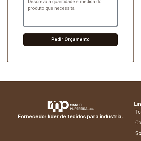
Pedir Orçamento
Li
To
Fornecedor líder de tecidos para indústria.
Co
So