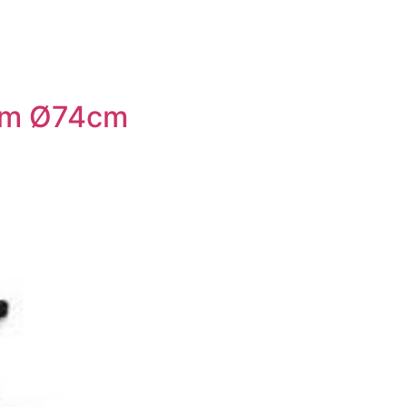
5cm Ø74cm