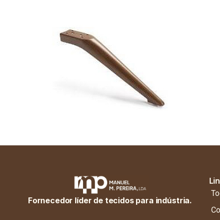
Li
To
Fornecedor líder de tecidos para indústria.
Co