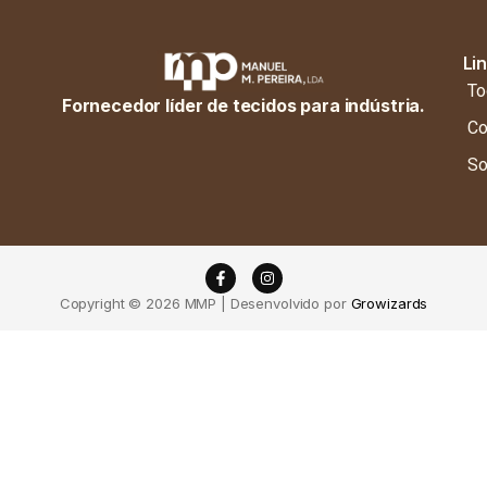
Li
To
Fornecedor líder de tecidos para indústria.
Co
So
Copyright © 2026 MMP | Desenvolvido por
Growizards