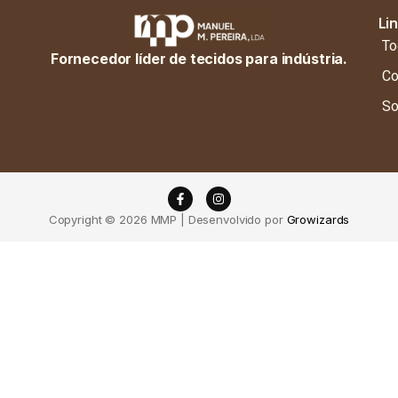
Li
To
Fornecedor líder de tecidos para indústria.
Co
So
Copyright © 2026 MMP | Desenvolvido por
Growizards