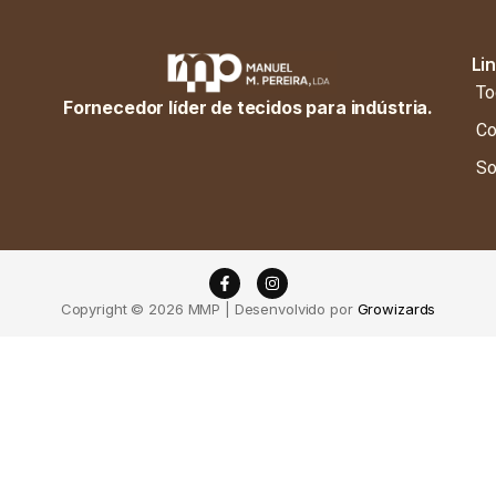
Li
To
Fornecedor líder de tecidos para indústria.
Co
So
Copyright © 2026 MMP | Desenvolvido por
Growizards