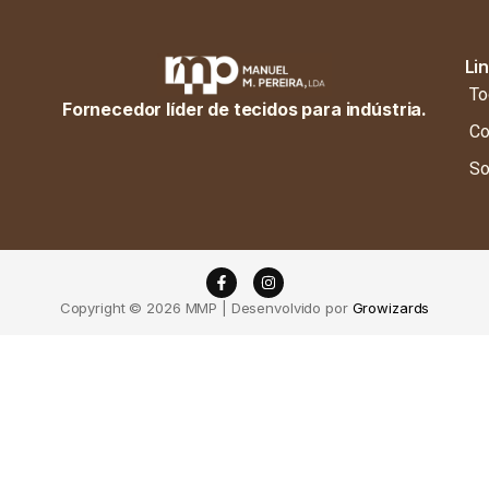
Li
To
Fornecedor líder de tecidos para indústria.
Co
So
Copyright © 2026 MMP | Desenvolvido por
Growizards