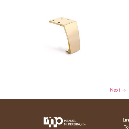
Next
→
Li
To