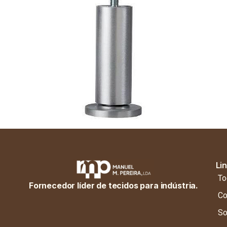
Li
To
Fornecedor líder de tecidos para indústria.
Co
So