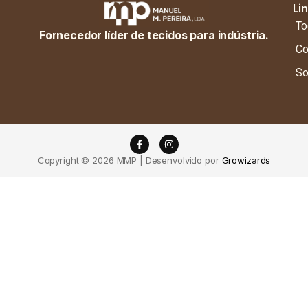
Li
To
Fornecedor líder de tecidos para indústria.
Co
So
Copyright © 2026 MMP | Desenvolvido por
Growizards